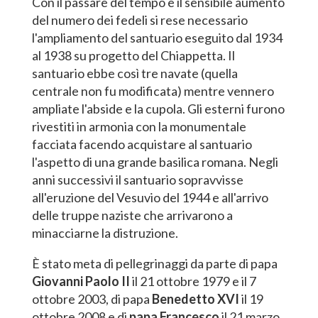
Con il passare del tempo e il sensibile aumento
del numero dei fedeli si rese necessario
l'ampliamento del santuario eseguito dal 1934
al 1938 su progetto del Chiappetta. Il
santuario ebbe così tre navate (quella
centrale non fu modificata) mentre vennero
ampliate l'abside e la cupola. Gli esterni furono
rivestiti in armonia con la monumentale
facciata facendo acquistare al santuario
l'aspetto di una grande basilica romana. Negli
anni successivi il santuario sopravvisse
all'eruzione del Vesuvio del 1944 e all'arrivo
delle truppe naziste che arrivarono a
minacciarne la distruzione.
È stato meta di pellegrinaggi da parte di papa
Giovanni Paolo II
il 21 ottobre 1979 e il 7
ottobre 2003, di papa
Benedetto XVI
il 19
ottobre 2008 e di
papa Francesco
il 21 marzo