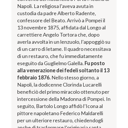
Napoli. La religiosa l’aveva avuta in
custodia da padre Alberto Radente,
confessore del Beato. Arrivò a Pompei il
13 novembre 1875, affidata dal Longo al
carrettiere Angelo Tortora che, dopo
averla avvolta in un lenzuolo, l’appoggiò su
di un carro di letame. Il quadro necessitava
di un restauro, che fu immediatamente
eseguito da Guglielmo Galella.
Fu posto
alla venerazione dei fedeli soltanto il 13
febbraio 1876.
Nello stesso giorno, a
Napoli, la dodicenne Clorinda Lucarelli
beneficiò del primo miracolo ottenuto per
intercessione della Madonna di Pompei. In
seguito, Bartolo Longo affidò l’Icona al
pittore napoletano Federico Maldarelli
per un ulteriore restauro, chiedendogli
anche di trasformare l’originaria santa