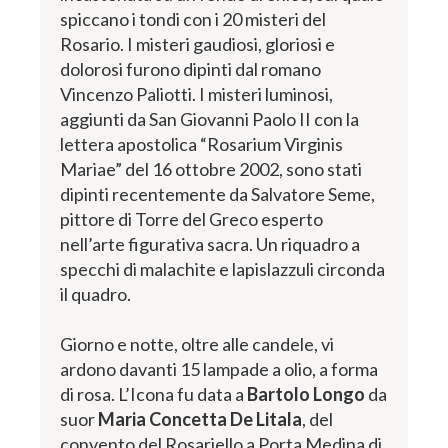
spiccano i tondi con i 20 misteri del
Rosario. I misteri gaudiosi, gloriosi e
dolorosi furono dipinti dal romano
Vincenzo Paliotti. I misteri luminosi,
aggiunti da San Giovanni Paolo II con la
lettera apostolica “Rosarium Virginis
Mariae” del 16 ottobre 2002, sono stati
dipinti recentemente da Salvatore Seme,
pittore di Torre del Greco esperto
nell’arte figurativa sacra. Un riquadro a
specchi di malachite e lapislazzuli circonda
il quadro.
Giorno e notte, oltre alle candele, vi
ardono davanti 15 lampade a olio, a forma
di rosa. L’Icona fu data a
Bartolo Longo
da
suor
Maria Concetta De Litala
, del
convento del Rosariello a Porta Medina di