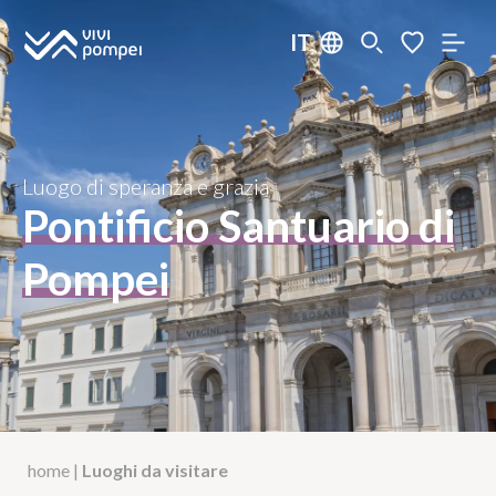
IT
Luogo di speranza e grazia
Pontificio Santuario di
Pompei
home
|
Luoghi da visitare