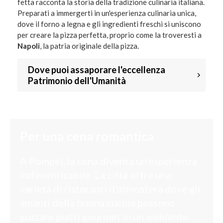
fetta racconta la storia della tradizione culinaria italiana.
Preparati a immergerti in un'esperienza culinaria unica,
dove il forno a legna e gli ingredienti freschi si uniscono
per creare la pizza perfetta, proprio come la troveresti a
Napoli
, la patria originale della pizza.
Dove puoi assaporare l'eccellenza
Patrimonio dell'Umanità
Per una cena romantica
A Pompei, la cena diventa un'esperienza
indimenticabile. La città offre una
varietà di ristoranti d'atmosfera dove gli
amanti della buona cucina possono
gustare piatti gourmet in un ambiente