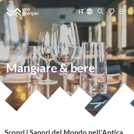
IT
Guida ai ristoranti di Pompei
Mangiare & bere
Scopri i Sapori del Mondo nell'Antica