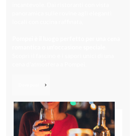
incantevole. Dai ristoranti con vista
panoramica sulle rovine agli eleganti
locali con cucina raffinata,
Pompei è il luogo perfetto per una cena
romantica o un'occasione speciale.
Scopri il fascino e i sapori unici di una
cena d'atmosfera a Pompei.
Dove puoi