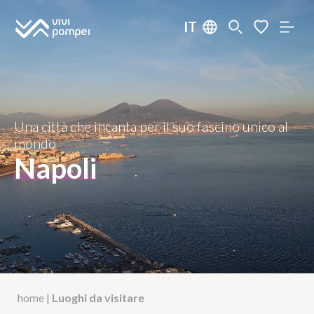
IT
Una città che incanta per il suo fascino unico al
mondo
Napoli
home
|
Luoghi da visitare