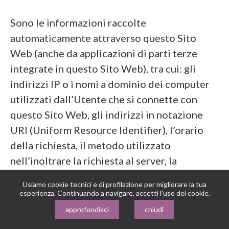
Sono le informazioni raccolte
automaticamente attraverso questo Sito
Web (anche da applicazioni di parti terze
integrate in questo Sito Web), tra cui: gli
indirizzi IP o i nomi a dominio dei computer
utilizzati dall’Utente che si connette con
questo Sito Web, gli indirizzi in notazione
URI (Uniform Resource Identifier), l’orario
della richiesta, il metodo utilizzato
nell’inoltrare la richiesta al server, la
dimensione del file ottenuto in risposta, il
Usiamo cookie tecnici e di profilazione per migliorare la tua
codice numerico indicante lo stato della
esperienza. Continuando a navigare, accetti l'uso dei cookie.
risposta dal server (buon fine, errore, ecc.) il
approfondisci
chiudi
paese di provenienza, le caratteristiche del