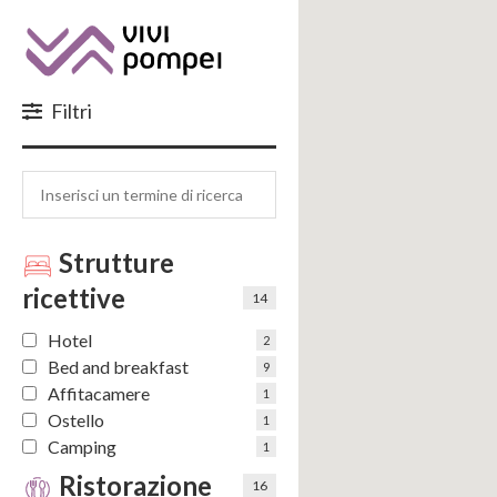
Luoghi da vi
Iscriviti alla newsl
Filtri
Cogli l'opportunità
Strutture
ricettive
14
Hotel
Letta l'informativa acconsento al trattamento dei miei dati
per l'invi
2
Bed and breakfast
9
Affitacamere
1
Ostello
1
Camping
1
Ristorazione
16