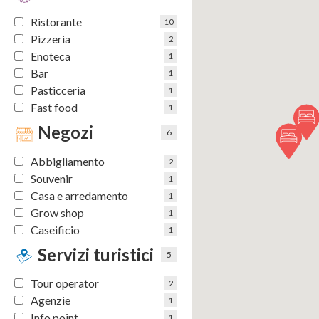
Ristorante
10
Pizzeria
2
Enoteca
1
Una guida completa ed intuitiva per tutti i visitatori c
Bar
1
trascorrere del tempo a Pompei e nelle sue vicinanze. P
Pasticceria
1
un'esperienza ottimale ai visitatori, consentendo loro d
Fast food
1
apprezzare al meglio le bellezze, le tradizioni e la cultur
Negozi
6
Abbigliamento
2
Seguici su
Souvenir
1
Casa e arredamento
1
Grow shop
1
Caseificio
1
Servizi turistici
5
Tour operator
2
Agenzie
1
Info point
1