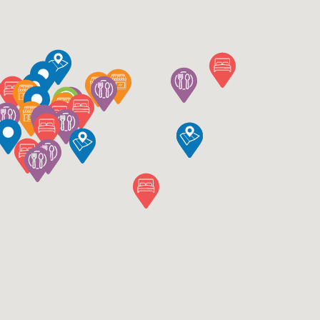
rganizzati
Info
venti
Cos'è ViviPompei
Dove dormire
Scrivi al webmaster
Dove mangiare
Privacy Policy
ervizi turistici
Cookie policy
ervizi utili
Inserisci la tua attività
ome arrivare
Area Operatori >
sa la Mappa