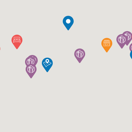
Cosa visitare
O
Scavi di PompeiScavi di
E
he desidereranno
Pompei
rogettato per offrire
Pontificio Santuario
i scoprire ed
a del territorio
Il campanile del Santuario
S
La città moderna
S
Tour Street Art
C
U