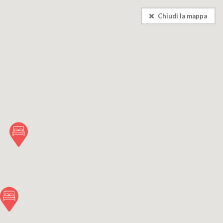
Chiudi la mappa
Consigli utili
IT
giornato su Pompei
oste di vacanza