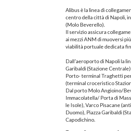
Alibus è la linea di collegame
centro della città di Napoli, 
(Molo Beverello).
Il servizio assicura collegame
ai mezzi ANM di muoversi pi
viabilità portuale dedicata fi
Dall’aeroporto di Napoli la li
Garibaldi (Stazione Centrale
Porto- terminal Traghetti pe
(terminal croceristico Stazion
Dal porto Molo Angioino/Bever
Immacolatella/ Porta di Mass
le Isole), Varco Pisacane (ant
Duomo), Piazza Garibaldi (St
Capodichino.