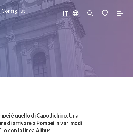
Consigli utili
IT
ompei è quello di Capodichino. Una
re di arrivare a Pompei in vari modi:
. o con la linea Alibus.