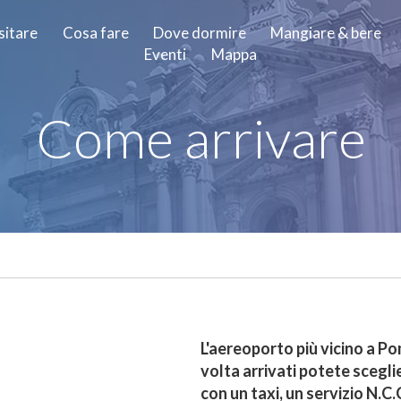
sitare
Cosa fare
Dove dormire
Mangiare & bere
Eventi
Mappa
Come arrivare
L'aereoporto più vicino a P
volta arrivati potete sceglie
con un taxi, un servizio N.C.C