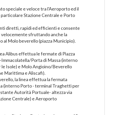
nto speciale e veloce tra l'Aeroporto ed il
in particolare Stazione Centrale e Porto
nti diretti, rapidi ed efficienti e consente
ù velocemente sfruttando anche la
no al Molo beverello (piazza Municipio).
nea Alibus effettua le fermate di Piazza
)-Immacolatella/Porta di Massa (interno
r le Isole) e Molo Angioino/Beverello
e Marittima e Aliscafi).
ello, la linea effettua la fermata
a (interno Porto - terminal Traghetti per
istante Autorità Portuale- altezza via
azione Centrale) e Aeroporto