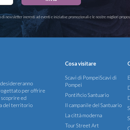
o di newsletter inerenti ad eventi e iniziative promozionali e le nostre migliori prop
Cosa visitare
O
Scavi di PompeiScavi di
E
he desidereranno
Pompei
rogettato per offrire
Pontificio Santuario
i scoprire ed
a del territorio
Il campanile del Santuario
S
La città moderna
S
Tour Street Art
C