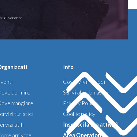
oste di vacanza
rganizzati
Info
venti
Cos'è ViviPompei
Dove dormire
Scrivi al webmaster
Dove mangiare
Privacy Policy
ervizi turistici
Cookie policy
ervizi utili
Inserisci la tua attività
ome arrivare
Area Operatori >